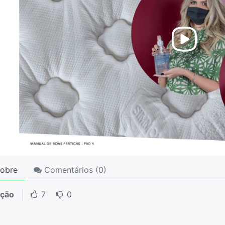
obre
Comentários (
0
)
ação
7
0